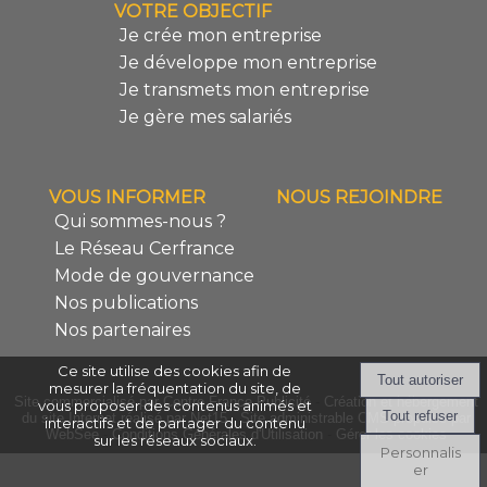
VOTRE OBJECTIF
Je crée mon entreprise
Je développe mon entreprise
Je transmets mon entreprise
Je gère mes salariés
VOUS INFORMER
NOUS REJOINDRE
Qui sommes-nous ?
Le Réseau Cerfrance
Mode de gouvernance
Nos publications
Nos partenaires
Ce site utilise des cookies afin de
mesurer la fréquentation du site, de
Site commercialisé par Centre France Publicité
-
Création et hébergement
vous proposer des contenus animés et
du site Internet réalisé par Net15
-
Site administrable CMS propulsé par
interactifs et de partager du contenu
WebSee
-
Conditions Générales d'Utilisation
-
Gérer les cookies
sur les réseaux sociaux.
Personnalis
er