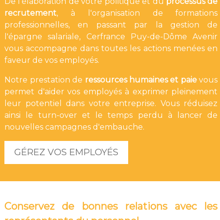
De l'élaboration de votre politique et du
processus de
recrutement
, à l'organisation de formations
professionnelles, en passant par la gestion de
l'épargne salariale, Cerfrance Puy-de-Dôme Avenir
vous accompagne dans toutes les actions menées en
faveur de vos employés.
Notre prestation de
ressources humaines et paie
vous
permet d'aider vos employés à exprimer pleinement
leur potentiel dans votre entreprise. Vous réduisez
ainsi le turn-over et le temps perdu à lancer de
nouvelles campagnes d'embauche.
GÉREZ VOS EMPLOYÉS
Conservez de bonnes relations avec les